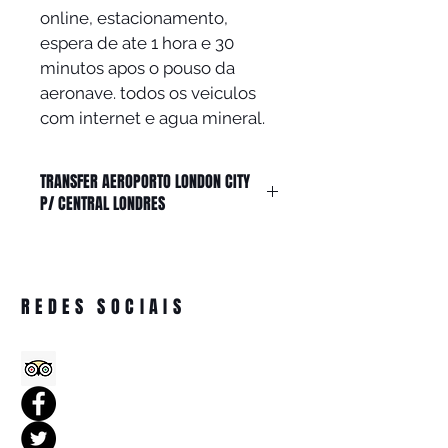
online, estacionamento, 
espera de ate 1 hora e 30 
minutos apos o pouso da 
aeronave. todos os veiculos 
com internet e agua mineral.
TRANSFER AEROPORTO LONDON CITY
P/ CENTRAL LONDRES
A 
STILO TOUR
 oferece serviços de 
traslados personalizados em todos 
os aeroportos, estações de trens e 
REDES SOCIAIS
portos do Reino Unido. Todos os 
nossos motoristas são licenciados 
com o Public Carriage Office e 
falam inglês e português. Nosso 
motorista vai estar aguardando sua 
chegada com uma placa com seu 
nome e acompanhá-lo até seu 