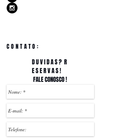
hotel ou acomodação, fazendo com 
que a sua transferência seja 
confortável e segura.
Faça já sua reserva com a 
STILO TOUR
: 
(11) 3280-2002
CONTATO:
D U V I D A S ? R
E S E R V A S !
FALE CONOSCO !